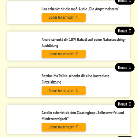
Bonus
Lea schenkt dir die mp3 Audio „Die Angst meistern“
Bonus freischalten
Bonus
André schenkt dir 10% Rabatt auf seine Naturcoaching-
Ausbildung
Bonus freischalten
Bonus
Bettina Ma’Ra’Na schenkt dir eine kostenlose
Einzelsitzung
Bonus freischalten
Bonus
Carolin schenkt dir den Clearingloop „Selbstzweifel und
Minderwertigkeit“
Bonus freischalten