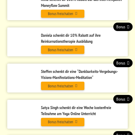
Moneyflow Summit
Bonus freischalten
Bonus
Daniela schenkt dir 10% Rabatt auf ihre
Reinkarnationstherapie Ausbildung
Bonus freischalten
Bonus
Steffen schenkt dir eine
“Dankbarkeits-Vergebungs-
Visions-Manifestations-Meditation“
Bonus freischalten
Bonus
Satya Singh schenkt dir eine Woche kostenfreie
Teilnahme am Yoga Online Unterricht
Bonus freischalten